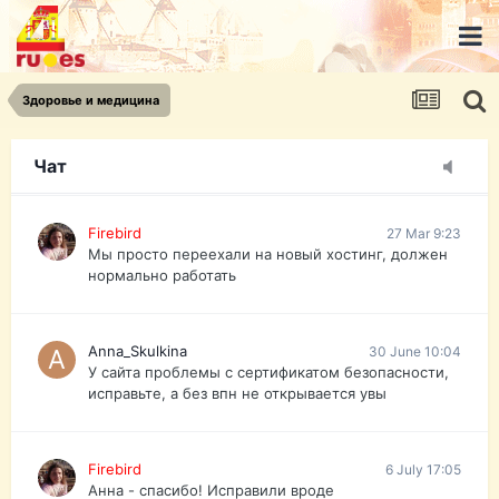
urist.dokument@gmail.com
https://pasport-ua.com/
Телеграмм @uristpassua
Здоровье и медицина
Firebird
27 Mar 9:23
Друзья - из России без VPN сайт и форум
открываются?
Чат
Firebird
27 Mar 9:23
Мы просто переехали на новый хостинг, должен
нормально работать
Anna_Skulkina
30 June 10:04
У сайта проблемы с сертификатом безопасности,
исправьте, а без впн не открывается увы
Firebird
6 July 17:05
Анна - спасибо! Исправили вроде