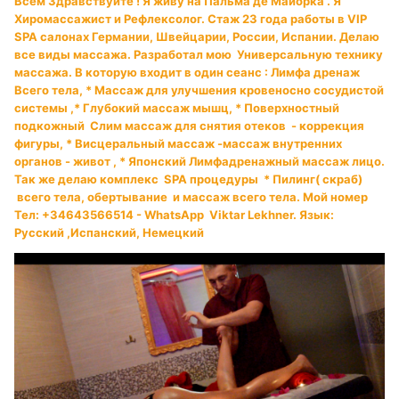
Всем Здравствуйте ! Я живу на Пальма де Майорка . Я
Хиромассажист и Рефлексолог. Стаж 23 года работы в VIP
SPA салонах Германии, Швейцарии, России, Испании. Делаю
все виды массажа. Разработал мою Универсальную технику
массажа. В которую входит в один сеанс : Лимфа дренаж
Всего тела, * Массаж для улучшения кровеносно сосудистой
системы ,* Глубокий массаж мышц, * Поверхностный
подкожный Слим массаж для снятия отеков - коррекция
фигуры, * Висцеральный массаж -массаж внутренних
органов - живот , * Японский Лимфадренажный массаж лицо.
Так же делаю комплекс SPA процедуры * Пилинг( скраб)
всего тела, обертывание и массаж всего тела. Мой номер
Тел: +34643566514 - WhatsApp Viktar Lekhner. Язык:
Русский ,Испанский, Немецкий