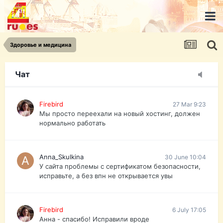
urist.dokument@gmail.com
https://pasport-ua.com/
Телеграмм @uristpassua
Здоровье и медицина
Firebird
27 Mar 9:23
Друзья - из России без VPN сайт и форум
открываются?
Чат
Firebird
27 Mar 9:23
Мы просто переехали на новый хостинг, должен
нормально работать
Anna_Skulkina
30 June 10:04
У сайта проблемы с сертификатом безопасности,
исправьте, а без впн не открывается увы
Firebird
6 July 17:05
Анна - спасибо! Исправили вроде