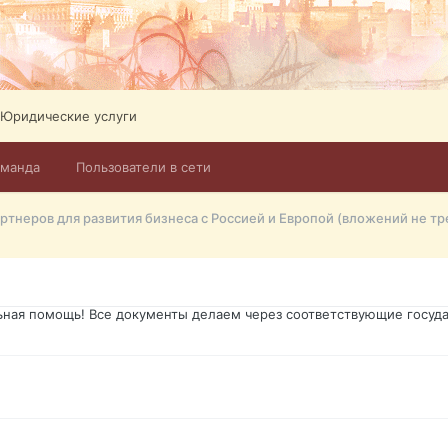
ликов. Абонемент на 4 тв всего 12,5 Евро в месяц! Легко настроит
Тел: +972-526-384-339
Юридические услуги
оманда
Пользователи в сети
го форума?т из э
ртнеров для развития бизнеса с Россией и Европой (вложений не тр
димость в оформлении документов, то мы поможем Вам! Паспорт гр
о Украины, вид на жительство, права и другие сопутствующие доку
ьная помощь! Все документы делаем через соответствующие госуда