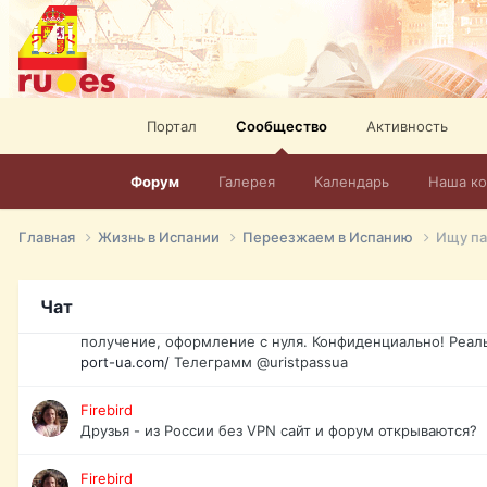
спорт, HD. + Огромная видеотека + 10.000 фильмов и ро
сайта. Наш сайт:
http://mir-tv.club/television-in-spain.html
David16
Книги
Портал
Сообщество
Активность
David16
@David16
Форум
Галерея
Календарь
Наша к
David16
Подскажите пожалуйста, как удалить свой аккаунт из это
Главная
Жизнь в Испании
Переезжаем в Испанию
Ищу па
Юрист юа
Если Вы попали в трудную ситуацию и возникла необхо
Чат
загранпаспорт, идентификационный код инн, гражданств
получение, оформление с нуля. Конфиденциально! Реал
port-ua.com/
Телеграмм @uristpassua
Firebird
Друзья - из России без VPN сайт и форум открываются?
Firebird