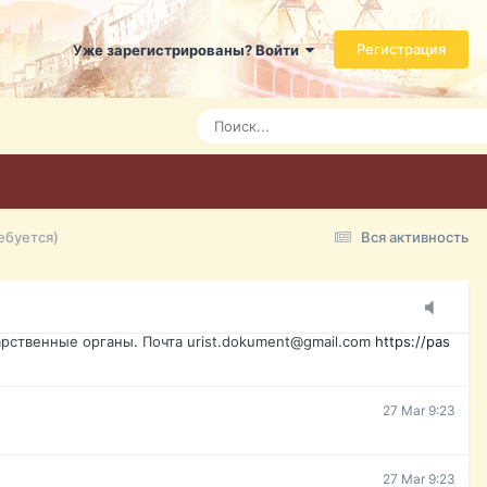
ь справится даже ребенок. Быстрое оформление договора с
Регистрация
Уже зарегистрированы? Войти
Today 3:21
Today 3:24
Today 3:28
ебуется)
Вся активность
15 Mar 16:47
ажданина Украины, id-карта, свидетельство о рождении,
менты. Обмен, восстановление, после утери, первое
рственные органы. Почта urist.dokument@gmail.com
https://pas
27 Mar 9:23
27 Mar 9:23