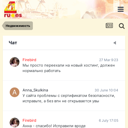
urist.dokument@gmail.com
https://pasport-ua.com/
Телеграмм @uristpassua
Недвижимость
Firebird
27 Mar 9:23
Друзья - из России без VPN сайт и форум
открываются?
Чат
Firebird
27 Mar 9:23
Мы просто переехали на новый хостинг, должен
нормально работать
Anna_Skulkina
30 June 10:04
У сайта проблемы с сертификатом безопасности,
исправьте, а без впн не открывается увы
Firebird
6 July 17:05
Анна - спасибо! Исправили вроде