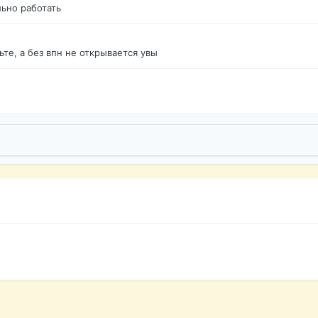
ьно работать
те, а без впн не открывается увы