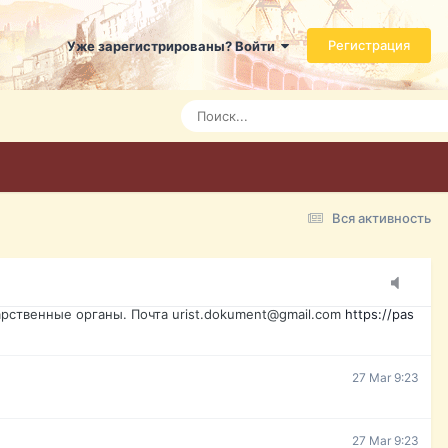
ь справится даже ребенок. Быстрое оформление договора с
Регистрация
Уже зарегистрированы? Войти
7 Mar 3:21
7 Mar 3:24
7 Mar 3:28
Вся активность
15 Mar 16:47
ажданина Украины, id-карта, свидетельство о рождении,
менты. Обмен, восстановление, после утери, первое
рственные органы. Почта urist.dokument@gmail.com
https://pas
27 Mar 9:23
27 Mar 9:23