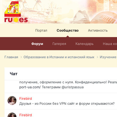
спорт, HD. + Огромная видеотека + 10.000 фильмов и ро
сайта. Наш сайт:
http://mir-tv.club/television-in-spain.html
David16
Книги
Портал
Сообщество
Активность
David16
@David16
Форум
Галерея
Календарь
Наша к
David16
Подскажите пожалуйста, как удалить свой аккаунт из это
Главная
Образование в Испании и испанский язык
Изучение
Юрист юа
Если Вы попали в трудную ситуацию и возникла необхо
Чат
загранпаспорт, идентификационный код инн, гражданств
получение, оформление с нуля. Конфиденциально! Реал
port-ua.com/
Телеграмм @uristpassua
Firebird
Друзья - из России без VPN сайт и форум открываются?
Firebird