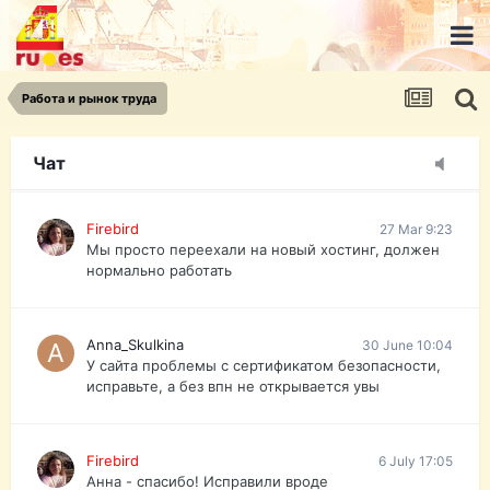
urist.dokument@gmail.com
https://pasport-ua.com/
Телеграмм @uristpassua
Работа и рынок труда
Firebird
27 Mar 9:23
Друзья - из России без VPN сайт и форум
открываются?
Чат
Firebird
27 Mar 9:23
Мы просто переехали на новый хостинг, должен
нормально работать
Anna_Skulkina
30 June 10:04
У сайта проблемы с сертификатом безопасности,
исправьте, а без впн не открывается увы
Firebird
6 July 17:05
Анна - спасибо! Исправили вроде