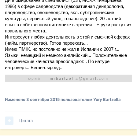
Дипломированный специалист (53 г, МСХА Тимирязева,
1986) в сфере садоводства (декоративная дендрология,
плодоводство, овощеводство, вкл. субтропические
культуры, сервисный уход, товароведение). 20-летний
опыт в собственном питомнике в эрефии... + руки растут из
правильного места...
Интересует любая деятельность в этой и смежной сферах
(найм, партнерство). Готов переехать...
Имею ПМЖ, но постоянно не жил в Испании с 2007 г...
Языки: немецкий и немного английский... Положительные
человеческие качества преобладают... По натуре
интроверт... Веган-сыроед...
юрий
mrbartzella@gmail.com
Изменено
3 сентября 2015
пользователем Yury Bartzella
Цитата