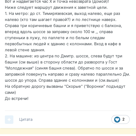
Вот и надвигается час Х и точка невозврата (домой)!
Ниже следует маршрут движения к заветной цели.
1. На метро: до ст. Тимирязевская, выход налево, еще раз
налево (кто там шагает правой?) и по лестнице наверх.
Справа три коричневые башни и я приветствую с балкона,
вперед вдоль шоссе за заправку около 100 м ,, справа
ступеньки в лужу, по паллете и по белым следам
первобытных людей к зданию с колоннами. Вход в кафе в
левой стене здания.
2. На машине: из центра по Дмитр. шоссе, слева будут три
башни (см выше) в сторону области до разворота у Гост
"Молодежная" (синяя башня слева). Обратно по шоссе и за
заправкой повернуть направо и сразу налево параллельно Дм.
шоссе до упора. Справа здание с колоннами и (см.выше)
На обратную дорогу вызваны "Скорые" ("Воронки" подъедут
сами)
До встречи!
Цитата
2