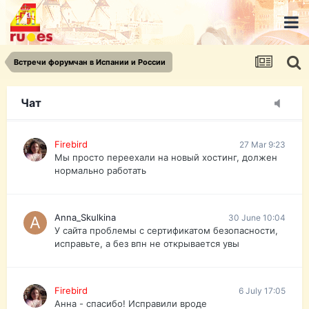
urist.dokument@gmail.com
https://pasport-ua.com/
Телеграмм @uristpassua
Встречи форумчан в Испании и России
Firebird
27 Mar 9:23
Друзья - из России без VPN сайт и форум
открываются?
Чат
Firebird
27 Mar 9:23
Мы просто переехали на новый хостинг, должен
нормально работать
Anna_Skulkina
30 June 10:04
У сайта проблемы с сертификатом безопасности,
исправьте, а без впн не открывается увы
Firebird
6 July 17:05
Анна - спасибо! Исправили вроде