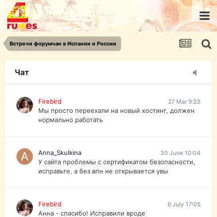
urist.dokument@gmail.com
https://pasport-ua.com/
Телеграмм @uristpassua
Встречи форумчан в Испании и России
Firebird
27 Mar 9:23
Друзья - из России без VPN сайт и форум
открываются?
Чат
Firebird
27 Mar 9:23
Мы просто переехали на новый хостинг, должен
нормально работать
Anna_Skulkina
30 June 10:04
У сайта проблемы с сертификатом безопасности,
исправьте, а без впн не открывается увы
Firebird
6 July 17:05
Анна - спасибо! Исправили вроде