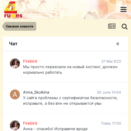
urist.dokument@gmail.com
https://pasport-ua.com/
Телеграмм @uristpassua
Свежие новости
Firebird
27 Mar 9:23
Друзья - из России без VPN сайт и форум
открываются?
Чат
Firebird
27 Mar 9:23
Мы просто переехали на новый хостинг, должен
нормально работать
Anna_Skulkina
30 June 10:04
У сайта проблемы с сертификатом безопасности,
исправьте, а без впн не открывается увы
Firebird
Today 17:05
Анна - спасибо! Исправили вроде