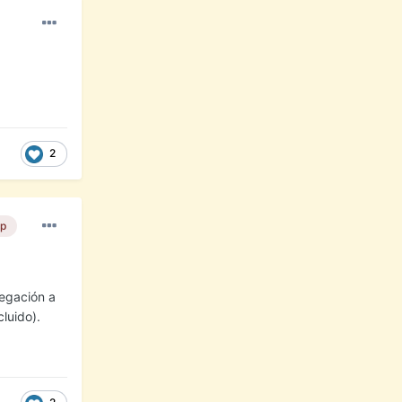
2
р
vegación a
luido).