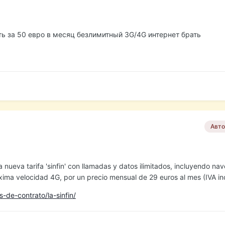
ь за 50 евро в месяц безлимитный 3G/4G интернет брать
Авто
a nueva tarifa 'sinfin' con llamadas y datos ilimitados, incluyendo na
xima velocidad 4G, por un precio mensual de 29 euros al mes (IVA inc
s-de-contrato/la-sinfin/