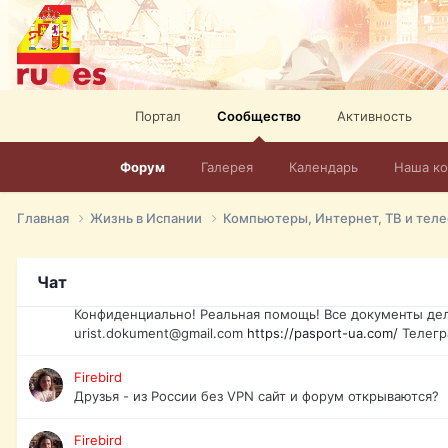
elevision-in-spain.html
Тел: +972-526-384-339
David16
Книги
David16
Портал
Сообщество
Активность
@David16
Форум
Галерея
Календарь
Наша к
David16
Подскажите пожалуйста, как удалить свой аккаунт из это
Главная
Жизнь в Испании
Компьютеры, Интернет, ТВ и тел
Юрист юа
Если Вы попали в трудную ситуацию и возникла необхо
Украины, id-карта, свидетельство о рождении, загранпа
Чат
права и другие сопутствующие документы. Обмен, восст
Конфиденциально! Реальная помощь! Все документы дел
urist.dokument@gmail.com
https://pasport-ua.com/
Телегр
Firebird
Друзья - из России без VPN сайт и форум открываются?
Firebird