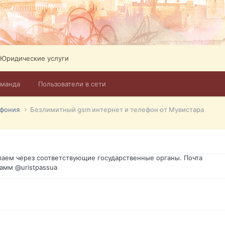
Юридические услуги
оманда
Пользователи в сети
го форума?т из э
ефония
Безлимитный gsm интернет и телефон от Мувистара
димость в оформлении документов, то мы поможем Вам! Паспорт г
спорт, идентификационный код инн, гражданство Украины, вид на ж
ановление, после утери, первое получение, оформление с нуля.
аем через соответствующие государственные органы. Почта
амм @uristpassua