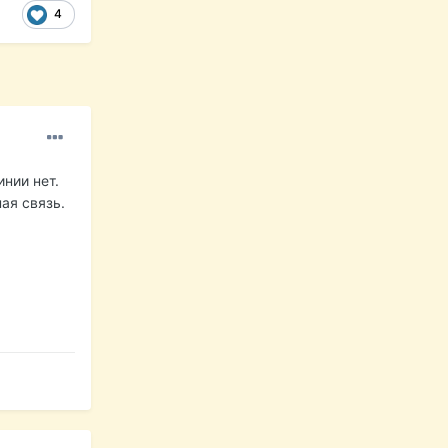
4
нии нет.
ая связь.