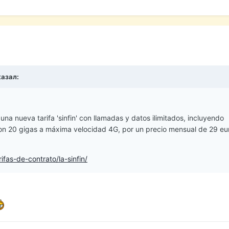
казал:
una nueva tarifa 'sinfin' con llamadas y datos ilimitados, incluyendo
on 20 gigas a máxima velocidad 4G, por un precio mensual de 29 eur
ifas-de-contrato/la-sinfin/