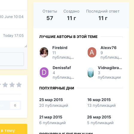
Ответы
Создано
Последний ответ
30 June 10:04
57
11 г
11 г
Today 17:05
ЛУЧШИЕ АВТОРЫ В ЭТОЙ ТЕМЕ
Firebird
Alexv76
11
9
публикаций
публикаций
Denissfaf
Vidnagibraltar Izokna
4
3
публикации
публикации
ПОПУЛЯРНЫЕ ДНИ
25 мар 2015
16 мар 2015
20 публикаций
13 публикаций
ки
0
21 мар 2015
26 мар 2015
6 публикаций
5 публикаций
 в тему