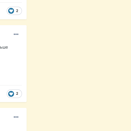
2
льше
2