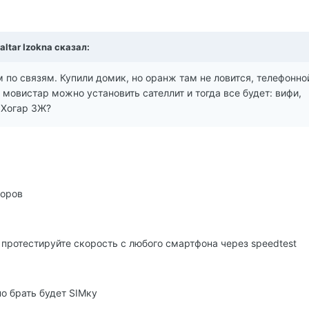
altar Izokna сказал:
 по связям. Купили домик, но оранж там не ловится, телефонно
з мовистар можно установить сателлит и тогда все будет: вифи,
т Хогар 3Ж?
торов
 протестируйте скорость с любого смартфона через speedtest
но брать будет SIMку