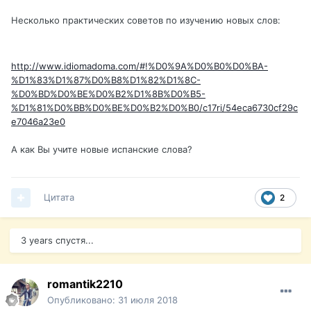
Несколько практических советов по изучению новых слов:
http://www.idiomadoma.com/#!%D0%9A%D0%B0%D0%BA-
%D1%83%D1%87%D0%B8%D1%82%D1%8C-
%D0%BD%D0%BE%D0%B2%D1%8B%D0%B5-
%D1%81%D0%BB%D0%BE%D0%B2%D0%B0/c17ri/54eca6730cf29c
e7046a23e0
А как Вы учите новые испанские слова?
Цитата
2
3 years спустя...
romantik2210
Опубликовано:
31 июля 2018