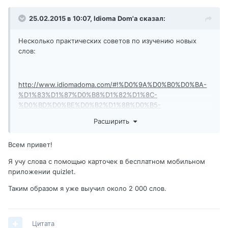
25.02.2015 в 10:07,
Idioma Dom'a
сказал:
Несколько практических советов по изучению новых
слов:
http://www.idiomadoma.com/#!%D0%9A%D0%B0%D0%BA-
%D1%83%D1%87%D0%B8%D1%82%D1%8C-
%D0%BD%D0%BE%D0%B2%D1%8B%D0%B5-
%D1%81%D0%BB%D0%BE%D0%B2%D0%B0/c17ri/54eca6730
Расширить
cf29ce7046a23e0
Всем привет!
А как Вы учите новые испанские слова?
Я учу слова с помощью карточек в бесплатном мобильном
приложении quizlet.
Таким образом я уже выучил около 2 000 слов.
Цитата