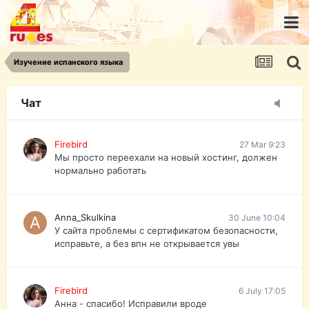
urist.dokument@gmail.com
https://pasport-ua.com/
Телеграмм @uristpassua
Изучение испанского языка
Firebird
27 Mar 9:23
Друзья - из России без VPN сайт и форум
открываются?
Чат
Firebird
27 Mar 9:23
Мы просто переехали на новый хостинг, должен
нормально работать
Anna_Skulkina
30 June 10:04
У сайта проблемы с сертификатом безопасности,
исправьте, а без впн не открывается увы
Firebird
6 July 17:05
Анна - спасибо! Исправили вроде