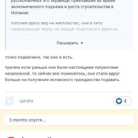
русскоязычных это Украинцы приехавшие во время
экономического подъема и роста строительства в
Испании
получив здесь вид на жительство, они в силу
национальной черты не спешат поделится с вами ни
какой информацией, как говорится снега зимой у них не
взять.....
Расширить
точно подмечено. так оно и есть.
причем если раньше они были настоящими патриотами
незалежной. то сейчас все поменялось, они стали вдруг
больше на получение испанского гражданства подавать.
Цитата
2
3 months спустя...