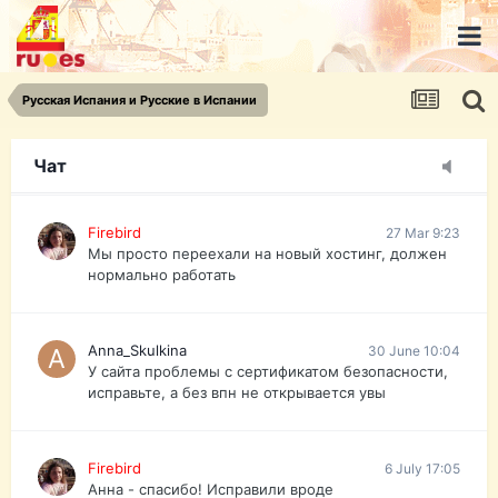
urist.dokument@gmail.com
https://pasport-ua.com/
Телеграмм @uristpassua
Русская Испания и Русские в Испании
Firebird
27 Mar 9:23
Друзья - из России без VPN сайт и форум
открываются?
Чат
Firebird
27 Mar 9:23
Мы просто переехали на новый хостинг, должен
нормально работать
Anna_Skulkina
30 June 10:04
У сайта проблемы с сертификатом безопасности,
исправьте, а без впн не открывается увы
Firebird
6 July 17:05
Анна - спасибо! Исправили вроде