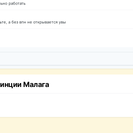
ьно работать
те, а без впн не открывается увы
винции Малага