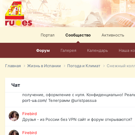
спорт, HD. + Огромная видеотека + 10.000 фильмов и ро
сайта. Наш сайт:
http://mir-tv.club/television-in-spain.html
David16
Книги
Портал
Сообщество
Активность
David16
@David16
Форум
Галерея
Календарь
Наша к
David16
Подскажите пожалуйста, как удалить свой аккаунт из это
Главная
Жизнь в Испании
Погода и Климат
Снежный колл
Юрист юа
Если Вы попали в трудную ситуацию и возникла необхо
Чат
загранпаспорт, идентификационный код инн, гражданств
получение, оформление с нуля. Конфиденциально! Реал
port-ua.com/
Телеграмм @uristpassua
Firebird
Друзья - из России без VPN сайт и форум открываются?
Firebird