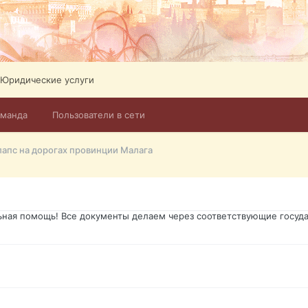
ликов. Абонемент на 4 тв всего 12,5 Евро в месяц! Легко настроит
Тел: +972-526-384-339
Юридические услуги
оманда
Пользователи в сети
го форума?т из э
апс на дорогах провинции Малага
димость в оформлении документов, то мы поможем Вам! Паспорт гр
о Украины, вид на жительство, права и другие сопутствующие доку
ьная помощь! Все документы делаем через соответствующие госуда