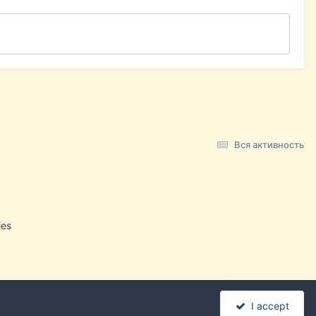
Вся активность
ies
I accept