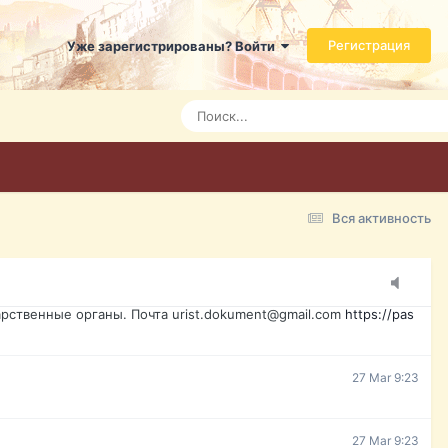
ь справится даже ребенок. Быстрое оформление договора с
Регистрация
Уже зарегистрированы? Войти
7 Mar 3:21
7 Mar 3:24
7 Mar 3:28
Вся активность
15 Mar 16:47
ажданина Украины, id-карта, свидетельство о рождении,
менты. Обмен, восстановление, после утери, первое
рственные органы. Почта urist.dokument@gmail.com
https://pas
27 Mar 9:23
27 Mar 9:23