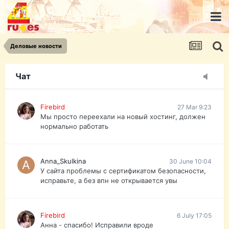
urist.dokument@gmail.com
https://pasport-ua.com/
Телеграмм @uristpassua
Деловые новости
Firebird
27 Mar 9:23
Друзья - из России без VPN сайт и форум
открываются?
Чат
Firebird
27 Mar 9:23
Мы просто переехали на новый хостинг, должен
нормально работать
Anna_Skulkina
30 June 10:04
У сайта проблемы с сертификатом безопасности,
исправьте, а без впн не открывается увы
Firebird
6 July 17:05
Анна - спасибо! Исправили вроде