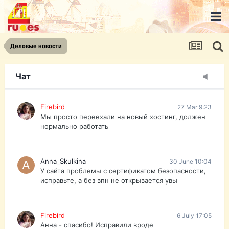
urist.dokument@gmail.com
https://pasport-ua.com/
Телеграмм @uristpassua
Деловые новости
Firebird
27 Mar 9:23
Друзья - из России без VPN сайт и форум
открываются?
Чат
Firebird
27 Mar 9:23
Мы просто переехали на новый хостинг, должен
нормально работать
Anna_Skulkina
30 June 10:04
У сайта проблемы с сертификатом безопасности,
исправьте, а без впн не открывается увы
Firebird
6 July 17:05
Анна - спасибо! Исправили вроде