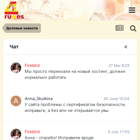
urist.dokument@gmail.com
https://pasport-ua.com/
Телеграмм @uristpassua
Деловые новости
Firebird
27 Mar 9:23
Друзья - из России без VPN сайт и форум
открываются?
Чат
Firebird
27 Mar 9:23
Мы просто переехали на новый хостинг, должен
нормально работать
Anna_Skulkina
30 June 10:04
У сайта проблемы с сертификатом безопасности,
исправьте, а без впн не открывается увы
Firebird
6 July 17:05
Анна - спасибо! Исправили вроде