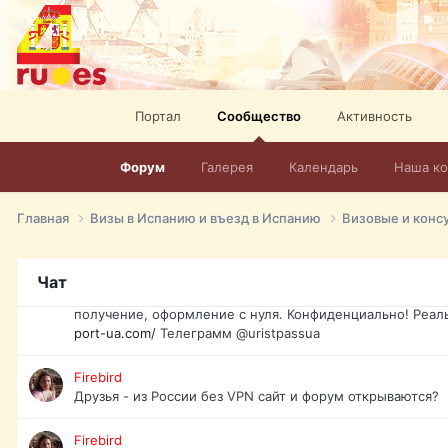
спорт, HD. + Огромная видеотека + 10.000 фильмов и ро
сайта. Наш сайт:
http://mir-tv.club/television-in-spain.html
David16
Книги
Портал
Сообщество
Активность
David16
@David16
Форум
Галерея
Календарь
Наша к
David16
Подскажите пожалуйста, как удалить свой аккаунт из это
Главная
Визы в Испанию и въезд в Испанию
Визовые и конс
Юрист юа
Если Вы попали в трудную ситуацию и возникла необхо
Чат
загранпаспорт, идентификационный код инн, гражданств
получение, оформление с нуля. Конфиденциально! Реал
port-ua.com/
Телеграмм @uristpassua
Firebird
Друзья - из России без VPN сайт и форум открываются?
Firebird