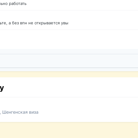
ьно работать
те, а без впн не открывается увы
у
, Шенгенская виза