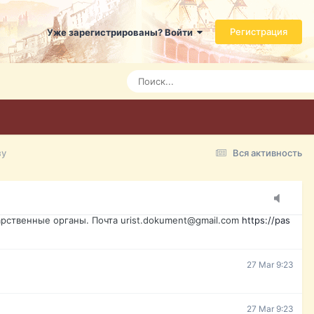
ь справится даже ребенок. Быстрое оформление договора с
Регистрация
Уже зарегистрированы? Войти
Today 3:21
Today 3:24
Today 3:28
зу
Вся активность
15 Mar 16:47
ажданина Украины, id-карта, свидетельство о рождении,
менты. Обмен, восстановление, после утери, первое
рственные органы. Почта urist.dokument@gmail.com
https://pas
27 Mar 9:23
27 Mar 9:23