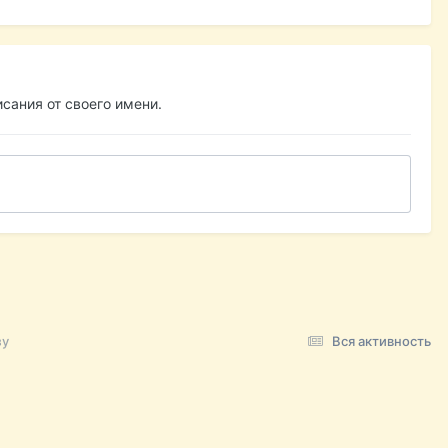
сания от своего имени.
зу
Вся активность