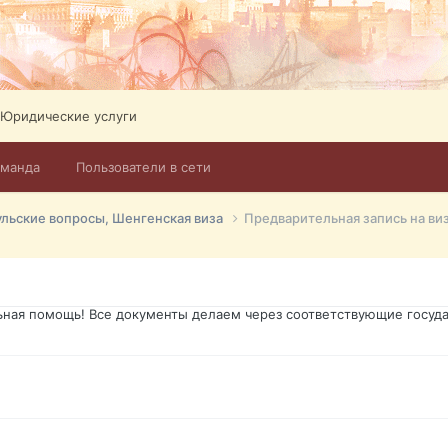
ликов. Абонемент на 4 тв всего 12,5 Евро в месяц! Легко настроит
Тел: +972-526-384-339
Юридические услуги
оманда
Пользователи в сети
го форума?т из э
ульские вопросы, Шенгенская виза
Предварительная запись на ви
димость в оформлении документов, то мы поможем Вам! Паспорт гр
о Украины, вид на жительство, права и другие сопутствующие доку
ьная помощь! Все документы делаем через соответствующие госуда