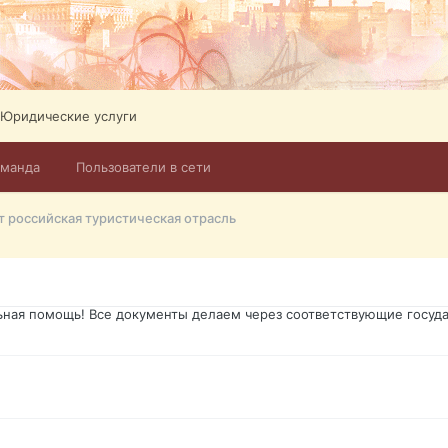
ликов. Абонемент на 4 тв всего 12,5 Евро в месяц! Легко настроит
Тел: +972-526-384-339
Юридические услуги
оманда
Пользователи в сети
го форума?т из э
т российская туристическая отрасль
димость в оформлении документов, то мы поможем Вам! Паспорт гр
о Украины, вид на жительство, права и другие сопутствующие доку
ьная помощь! Все документы делаем через соответствующие госуда