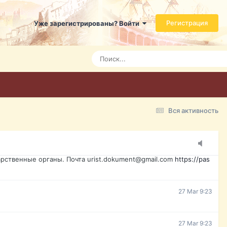
ь справится даже ребенок. Быстрое оформление договора с
Регистрация
Уже зарегистрированы? Войти
Today 3:21
Today 3:24
Today 3:28
Вся активность
15 Mar 16:47
ажданина Украины, id-карта, свидетельство о рождении,
менты. Обмен, восстановление, после утери, первое
рственные органы. Почта urist.dokument@gmail.com
https://pas
27 Mar 9:23
27 Mar 9:23