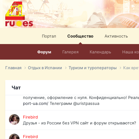
спорт, HD. + Огромная видеотека + 10.000 фильмов и ро
сайта. Наш сайт:
http://mir-tv.club/television-in-spain.html
David16
Книги
Портал
Сообщество
Активность
David16
@David16
Форум
Галерея
Календарь
Наша к
David16
Подскажите пожалуйста, как удалить свой аккаунт из это
Главная
Отдых в Испании
Туризм и туроператоры
Как вре
Юрист юа
Если Вы попали в трудную ситуацию и возникла необхо
Чат
загранпаспорт, идентификационный код инн, гражданств
получение, оформление с нуля. Конфиденциально! Реал
port-ua.com/
Телеграмм @uristpassua
Firebird
Друзья - из России без VPN сайт и форум открываются?
Firebird