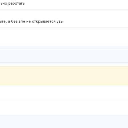
ьно работать
те, а без впн не открывается увы