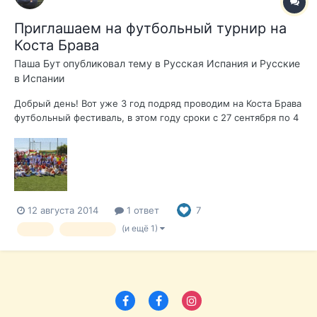
Приглашаем на футбольный турнир на
Коста Брава
Паша Бут
опубликовал тему в
Русская Испания и Русские
в Испании
Добрый день! Вот уже 3 год подряд проводим на Коста Брава
футбольный фестиваль, в этом году сроки с 27 сентября по 4
октября 2014 в Platja de Aro и Sant Antoni de Calonge. Хотели
бы сделать команду "русских, живущих на Коста Брава",
может кому интересно поиграть несколько дней в футбол?
Так же,...
12 августа 2014
1 ответ
7
(и ещё 1)
sport
sportvolna