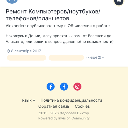
Ремонт Компьютеров/ноутбуков/
телефонов/планшетов
Alexanderr
опубликовал тему в
Объявления о работе
Нахожусь в Дении, могу приехать к вам, от Валенсии до
Аликанте, или решить вопрос удаленно(по возможности)
Опыт более 5 лет в сфере ремонта Ремонт компьютеров
8 сентября 2017
Удаление вирусов Переустановка систем Оптимизация
(и ещё 2)
ремонткомпьютеров
ремонт телефонов
устройств Настройка интернета Сборка под заказ...
Язык
Политика конфиденциальности
Обратная связь
Cookies
2011 - 2026 Федосеев Виктор
Powered by Invision Community