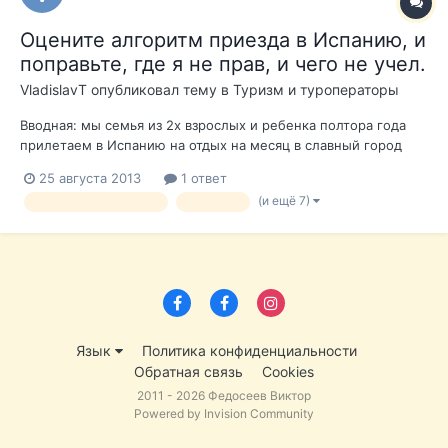
Оцените алгоритм приезда в Испанию, и
поправьте, где я не прав, и чего не учел.
VladislavT
опубликовал тему в
Туризм и туроператоры
Вводная: мы семья из 2х взрослых и ребенка полтора года
прилетаем в Испанию на отдых на месяц в славный город
Калелья. Жить будем в снимаемой квартире. Водительских
25 августа 2013
1 ответ
прав нет. По-испански не говорим. Только по-английски.
(и ещё 7)
первый раз в испанию
интернет
Соответственно, так как приезжаем в Испанию в первый раз,
то возникает целый...
Язык
Политика конфиденциальности
Обратная связь
Cookies
2011 - 2026 Федосеев Виктор
Powered by Invision Community