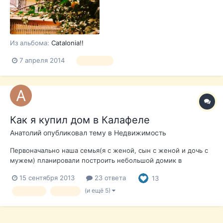
Из альбома:
Catalonia!!
7 апреля 2014
Barcelona
Как я купил дом в Калафеле
Анатолий
опубликовал тему в
Недвижимость
Первоначально наша семья(я с женой, сын с женой и дочь с
мужем) планировали построить небольшой домик в
Подмосковье, потом дети предложили, с учетом того, что
15 сентября 2013
23 ответа
13
мы с женой являемся неработающими пенсионерами, купить
также небольшой домик на средне-морском побережье
(и ещё 5)
Испания
купить
Испании. При этом все мы начали выб...