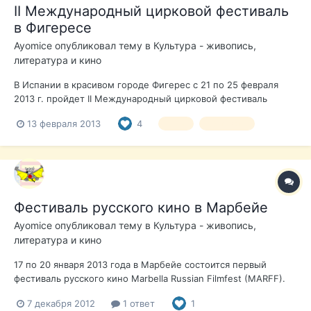
II Международный цирковой фестиваль
в Фигересе
Ayomice
опубликовал тему в
Культура - живопись,
литература и кино
В Испании в красивом городе Фигерес с 21 по 25 февраля
2013 г. пройдет II Международный цирковой фестиваль
«Кастильо де Фигерес» - II Festival Internacional del circ Castell
13 февраля 2013
4
цирк
фестиваль
de Figueres, участие в котором примут цирковые артисты из
многих стран мира. В старинном замке XVIII века «Кастель де
Фигере...
Фестиваль русского кино в Марбейе
Ayomice
опубликовал тему в
Культура - живопись,
литература и кино
17 по 20 января 2013 года в Марбейе состоится первый
фестиваль русского кино Marbella Russian Filmfest (MARFF).
Программа кинофестиваля включает в себя 10 фильмов с
7 декабря 2012
1 ответ
1
субтитрами на испанском языке. Деловая программа