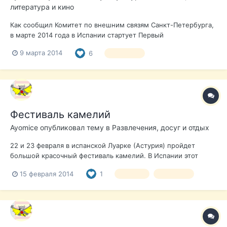
литература и кино
Как сообщил Комитет по внешним связям Санкт-Петербурга,
в марте 2014 года в Испании стартует Первый
Международный Фестиваль детского (юношеского)
9 марта 2014
6
фестиваль
творчества "Россия глазами детей мира" Фестиваль
состоится в рамках Программы Правительства Санкт-
Петербурга по реализации государственной политики Ро...
Фестиваль камелий
Ayomice
опубликовал тему в
Развлечения, досуг и отдых
22 и 23 февраля в испанской Луарке (Астурия) пройдет
большой красочный фестиваль камелий. В Испании этот
цветок символизирует вечную любовь: увядая, он не
15 февраля 2014
1
Астурия
фестиваль
сбрасывает лепесток за лепестком, а сразу засыхает
целиком. Весь город будет украшен цветами, а в ресторанах
и отелях туристам предложат скидки и...