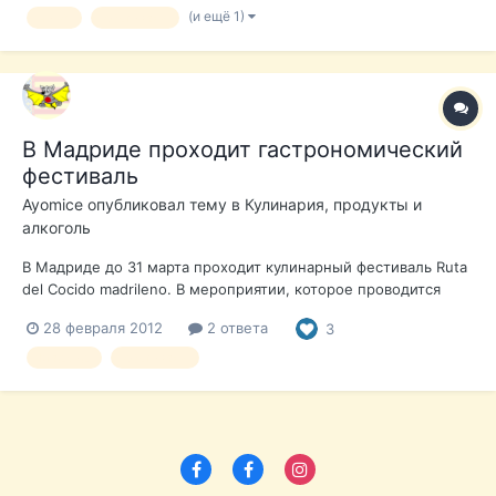
включает презентацию кино-производственных
(и ещё 1)
кино
фестиваль
возможностей на юге Испании с участием ро...
В Мадриде проходит гастрономический
фестиваль
Ayomice
опубликовал тему в
Кулинария, продукты и
алкоголь
В Мадриде до 31 марта проходит кулинарный фестиваль Ruta
del Cocido madrileno. В мероприятии, которое проводится
здесь уже во второй раз, принимает участие 29 ресторанов
28 февраля 2012
2 ответа
3
испанской столицы и ее пригородов. В рамках фестиваля
посетителю выдается специальная карточка, в которой при
Мадрид
фестиваль
заказе блюда...