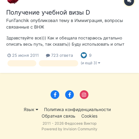
Получение учебной визы D
FunTanchik
опубликовал тему в
Иммиграция, вопросы
связанные с ВНЖ
Здравствуйте все))) Как и обещала постараюсь детально
описать весь путь, так сказать)) Буду использовать и опыт
предшественников тоже. Надеюсь они мне потом не
25 июня 2011
723 ответа
9
выставят счет за нарушение Закона об авторских правах?)))
Итак начнем)))Это помощь от Rodgera, которая была моим
(и ещё 3)
учебная виза
вид на жительство
первым источником. ВИЗ...
Язык
Политика конфиденциальности
Обратная связь
Cookies
2011 - 2026 Федосеев Виктор
Powered by Invision Community