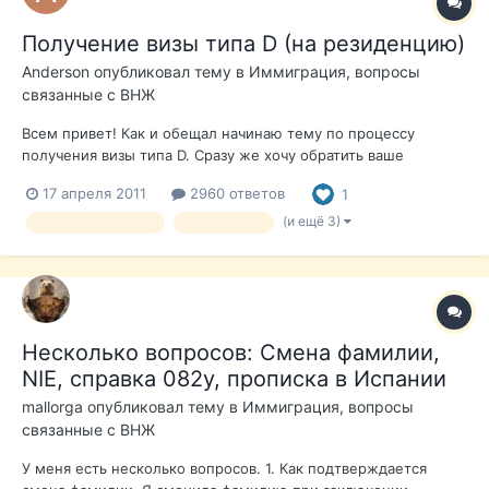
Получение визы типа D (на резиденцию)
Anderson
опубликовал тему в
Иммиграция, вопросы
связанные с ВНЖ
Всем привет! Как и обещал начинаю тему по процессу
получения визы типа D. Сразу же хочу обратить ваше
внимание, что визу мы получаем не в РФ, а в Перу. В целом
17 апреля 2011
2960 ответов
1
разницы практически никакой за исключением того, что при
подачи документов за границей, вы должны быть
(и ещё 3)
вид на жительство
иммиграция
резидентом страны, в к...
Несколько вопросов: Смена фамилии,
NIE, справка 082у, прописка в Испании
mallorga
опубликовал тему в
Иммиграция, вопросы
связанные с ВНЖ
У меня есть несколько вопросов. 1. Как подтверждается