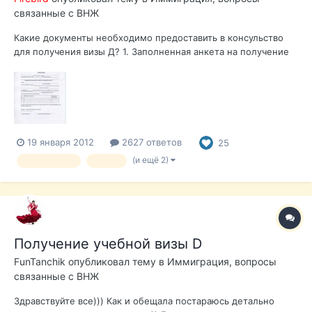
связанные с ВНЖ
Какие документы необходимо предоставить в консульство
для получения визы Д? 1. Заполненная анкета на получение
национальной визы в двух экземплярах. Форма анкеты 2.
Анкета / запрос разрешения на проживание (Formulario EX 01)
Форма анкеты; 3. Подтверждение владения недвижимостью
на...
19 января 2012
2627 ответов
25
(и ещё 2)
иммиграция
виза д
Получение учебной визы D
FunTanchik
опубликовал тему в
Иммиграция, вопросы
связанные с ВНЖ
Здравствуйте все))) Как и обещала постараюсь детально