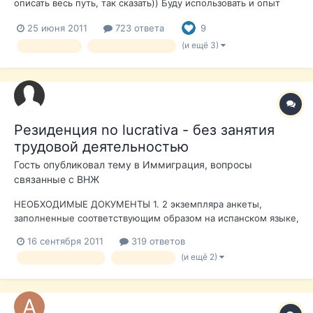
описать весь путь, так сказать)) Буду использовать и опыт
предшественников тоже. Надеюсь они мне потом не
25 июня 2011
723 ответа
9
выставят счет за нарушение Закона об авторских правах?)))
Итак начнем)))Это помощь от Rodgera, которая была моим
(и ещё 3)
учебная виза
вид на жительство
первым источником. ВИЗ...
Резиденция no lucrativa - без занятия
трудовой деятельностью
Гость опубликовал тему в
Иммиграция, вопросы
связанные с ВНЖ
НЕОБХОДИМЫЕ ДОКУМЕНТЫ 1. 2 экземпляра анкеты,
заполненные соответствующим образом на испанском языке,
подписанные лицом, на имя которого запрашивается виза, и
16 сентября 2011
319 ответов
3 недавние цветные фотографии 3х4 на белом фоне,
(и ещё 2)
вид на жительство
иммиграция
прикрепленные на анкету. 2. Нотариальная доверенность на
подачу документов, в случае есл...