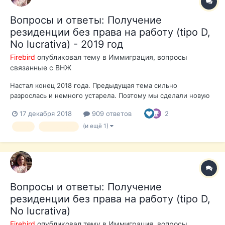
Вопросы и ответы: Получение
резиденции без права на работу (tipo D,
No lucrativa) - 2019 год
Firebird
опубликовал тему в
Иммиграция, вопросы
связанные с ВНЖ
Настал конец 2018 года. Предыдущая тема сильно
разрослась и немного устарела. Поэтому мы сделали новую
тему. С предыдущими обсуждениями можно ознакомится
17 декабря 2018
909 ответов
2
здесь Особо хотим обратить внимание, что не смотря на то,
что есть официальные требования для получения ВНЖ по No
(и ещё 1)
внж
no lucraiva
Lucrativa, по факту с вас попрос...
Вопросы и ответы: Получение
резиденции без права на работу (tipo D,
No lucrativa)
Firebird
опубликовал тему в
Иммиграция, вопросы