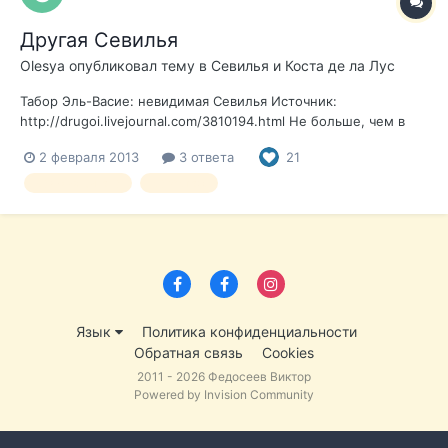
Другая Севилья
Olesya
опубликовал тему в
Севилья и Коста де ла Лус
Табор Эль-Васие: невидимая Севилья Источник:
http://drugoi.livejournal.com/3810194.html Не больше, чем в
трех километрах от центра Севильи, на пустырях больше
2 февраля 2013
3 ответа
21
похожих на заброшенный парк, находится Эль Васие —
самое старое цыганское поселение в Европе. Первые
севилья цыгане
репортаж
«чаболы» (так назыв...
Язык
Политика конфиденциальности
Обратная связь
Cookies
2011 - 2026 Федосеев Виктор
Powered by Invision Community