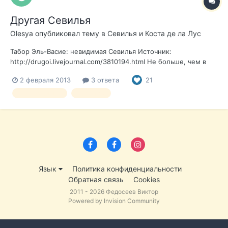
Другая Севилья
Olesya
опубликовал тему в
Севилья и Коста де ла Лус
Табор Эль-Васие: невидимая Севилья Источник:
http://drugoi.livejournal.com/3810194.html Не больше, чем в
трех километрах от центра Севильи, на пустырях больше
2 февраля 2013
3 ответа
21
похожих на заброшенный парк, находится Эль Васие —
самое старое цыганское поселение в Европе. Первые
севилья цыгане
репортаж
«чаболы» (так назыв...
Язык
Политика конфиденциальности
Обратная связь
Cookies
2011 - 2026 Федосеев Виктор
Powered by Invision Community