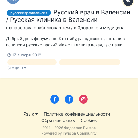
Русский врач в Валенсии
русскийврачваленсия
/ Русская клиника в Валенсии
mariapopova
опубликовал тему в
Здоровье и медицина
Добрый день форумчане! Кто нибудь подскажет, есть ли в
валенсии русские врачи? Может клиника какая, где наши
работают? Ну или хотя бы где нормально по-английски
17 января 2018
можно поговорить???? А то у меня испанский не очень:((((
русскаяклиникаваленсия
русскоговорящийврачваленсия
Спасибо!
(и ещё 1)
Язык
Политика конфиденциальности
Обратная связь
Cookies
2011 - 2026 Федосеев Виктор
Powered by Invision Community