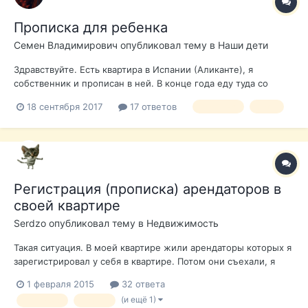
Прописка для ребенка
Семен Владимирович
опубликовал тему в
Наши дети
Здравствуйте. Есть квартира в Испании (Аликанте), я
собственник и прописан в ней. В конце года еду туда со
своей девушкой (не женой), чтобы прописать ее там же.
18 сентября 2017
17 ответов
прописка
дети
Вопрос: У девушки есть сын, 8 лет (от прошлого брака),
можно ли без присутствия сына оформить на него подписку,
если у него, например,...
Регистрация (прописка) арендаторов в
своей квартире
Serdzo
опубликовал тему в
Недвижимость
Такая ситуация. В моей квартире жили арендаторы которых я
зарегистрировал у себя в квартире. Потом они съехали, я
пошел в аютаменто для того чтоб снять их регитрацию со
1 февраля 2015
32 ответа
своей квартиры. В аютаменто сказали, что не могут этого
(и ещё 1)
прописка
padron
сделать без Certificado Conviencia который нужно получить в