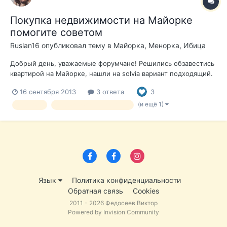
Покупка недвижимости на Майорке
помогите советом
Ruslan16
опубликовал тему в
Майорка, Менорка, Ибица
Добрый день, уважаемые форумчане! Решились обзавестись
квартирой на Майорке, нашли на solvia вариант подходящий.
А вот с оформлением проблема. В Solvia дали агента,
16 сентября 2013
3 ответа
3
который может только показать квартиру, а вопросы
связанные с ипотекой, оформлением всего остального он не
(и ещё 1)
Ипотека
русскоговорящие агенты
занимается. А нам нужно,...
Язык
Политика конфиденциальности
Обратная связь
Cookies
2011 - 2026 Федосеев Виктор
Powered by Invision Community