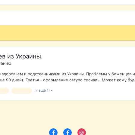
в из Украины.
панию
я здоровьем и родственниками из Украины. Проблемы у беженцев из 
е 90 дней). Третья - оформление сегуро сосиаль. Может кому буде
(и ещё 1)
нцы
украина