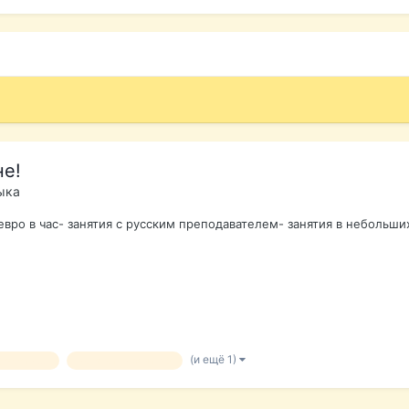
не!
ыка
 евро в час- занятия с русским преподавателем- занятия в небольши
(и ещё 1)
курсы испанского языка в барселоне уроки испанского языка
испанский язык в б