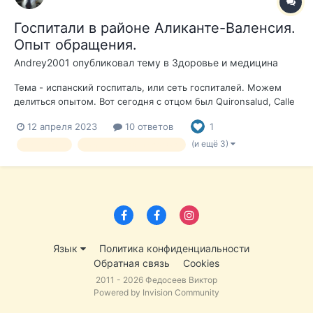
Госпитали в районе Аликанте-Валенсия.
Опыт обращения.
Andrey2001
опубликовал тему в
Здоровье и медицина
Тема - испанский госпиталь, или сеть госпиталей. Можем
делиться опытом. Вот сегодня с отцом был Quironsalud, Calle
Cruz de Piedra 4, Alicante Ходили к гастроэнтерологу. Не знаю
12 апреля 2023
10 ответов
1
стоит ли говорить о конкретном враче? Реально маленькая
клиника, узкие коридоры. В отделе клинических...
(и ещё 3)
госпиталь
медицинская страховка
Язык
Политика конфиденциальности
Обратная связь
Cookies
2011 - 2026 Федосеев Виктор
Powered by Invision Community