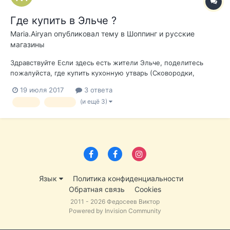
Где купить в Эльче ?
Maria.Airyan
опубликовал тему в
Шоппинг и русские
магазины
Здравствуйте Если здесь есть жители Эльче, поделитесь
пожалуйста, где купить кухонную утварь (Сковородки,
кастрюли, блендер ), а так же текстиль для дома (
19 июля 2017
3 ответа
полотенца, постельном белье). Планирую посетить Zara
(и ещё 3)
эльче
посуда
Home, но там есть далеко не все, и возможно вы знаете
места лучше и бюджетнее....
Язык
Политика конфиденциальности
Обратная связь
Cookies
2011 - 2026 Федосеев Виктор
Powered by Invision Community