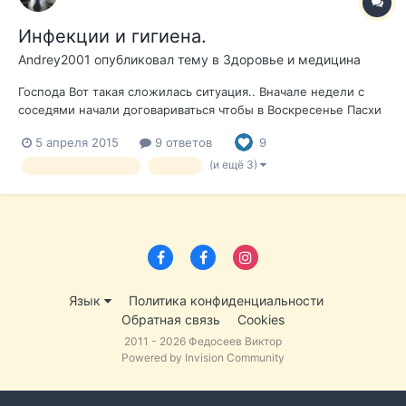
Инфекции и гигиена.
Andrey2001
опубликовал тему в
Здоровье и медицина
Господа Вот такая сложилась ситуация.. Вначале недели с
соседями начали договариваться чтобы в Воскресенье Пасхи
встретиться с грилем и вином. Но одни соседи (англичане)
5 апреля 2015
9 ответов
9
сказали, что их невестка сильно отравилась и попала в
госпиталь (ужинали с друзьями в Аликанте в кафе). Потом
(и ещё 3)
кишечная инфекция
герпес
выяснилось,...
Язык
Политика конфиденциальности
Обратная связь
Cookies
2011 - 2026 Федосеев Виктор
Powered by Invision Community