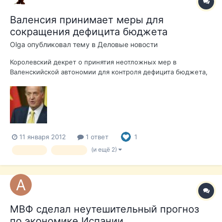
Валенсия принимает меры для
сокращения дефицита бюджета
Olga
опубликовал тему в
Деловые новости
Королевский декрет о принятия неотложных мер в
Валенскийской автономии для контроля дефицита бюджета,
принятый 5 января, явился сюрпризом для всех. Декрет
содержит пункт, который не был объявлен ранее, о
сокращении 25% временных работников в администрации
автономии, что составляет 40.000 человек....
11 января 2012
1 ответ
1
(и ещё 2)
дефицит
валенсия
МВФ сделал неутешительный прогноз
по экономике Испании