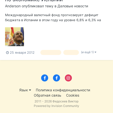
Anderson
опубликовал тему в
Деловые новости
Международный валютный фонд прогнозирует дефицит
бюджета в Испании в этом году на уровне 6,8% и 6,3% на
2013 год. Такой прогноз фонд сделал в рамках общего
понижения мировой экономики. Прогноз очень далек от
целевого дефицита испанского бюджета, который должен
составить не более 4,4% ВВП. На 2013 го...
(и ещё 1)
25 января 2012
экономика
кризис
Язык
Политика конфиденциальности
Обратная связь
Cookies
2011 - 2026 Федосеев Виктор
Powered by Invision Community