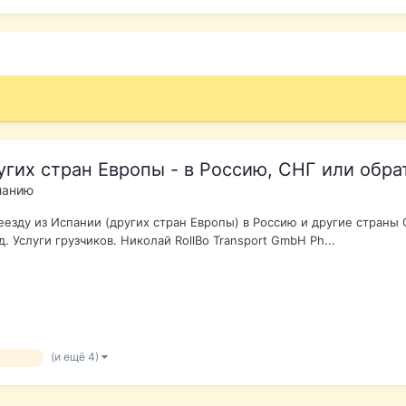
гих стран Европы - в Россию, СНГ или обра
панию
ереезду из Испании (других стран Европы) в Россию и другие стр
 Услуги грузчиков. Николай RollBo Transport GmbH Ph...
(и ещё 4)
рвозки