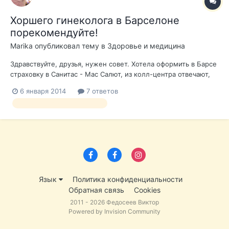
Хоршего гинеколога в Барселоне
порекомендуйте!
Marika
опубликовал тему в
Здоровье и медицина
Здравствуйте, друзья, нужен совет. Хотела оформить в Барсе
страховку в Санитас - Мас Салют, из колл-центра отвечают,
что заболевания, обнаруженные до заключения страховки,
6 января 2014
7 ответов
не попадают под страховку. То есть это как? Нельзя
гинеколог барселона русский
пожаловаться доктору, пройти обследование и пройти
лечение? может, я чего не...
Язык
Политика конфиденциальности
Обратная связь
Cookies
2011 - 2026 Федосеев Виктор
Powered by Invision Community