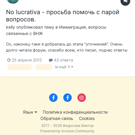
No lucrativa - просьба помочь с парой
вопросов.
kelly
опубликовал тему в
Иммиграция, вопросы
связанные с ВНЖ
Ох, наконец-таки я добралась до этапа "уточнений". Очень
долго читала форум, спасибо всем, кто писал, подчас ответы
находились даже не в темах обсуждений, а в самих
25 апреля 2012
43 ответа
комментариях. Теперь по сути дела. Собираемся
(и ещё 1)
no lucrativa
виза d
претендовать на no lucrativa я и муж (детей нет), ситуация в
целом для нас оптимистична...
Язык
Политика конфиденциальности
Обратная связь
Cookies
2011 - 2026 Федосеев Виктор
Powered by Invision Community