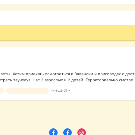
еты. Хотим приехать осмотреться в Валенсии и пригородах с дос
реть таунхауз. Нас 2 взрослых и 2 детей. Территориально смотре..
(и ещё 3)
я
Пригороды Валенсии