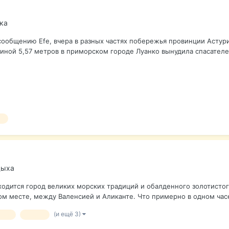
лка
сообщению Efe, вчера в разных частях побережья провинции Астури
иной 5,57 метров в приморском городе Луанко вынудила спасателей
ж
дыха
ходится город великих морских традиций и обалденного золотистог
 месте, между Валенсией и Аликанте. Что примерно в одном часе е
(и ещё 3)
анка
отдых