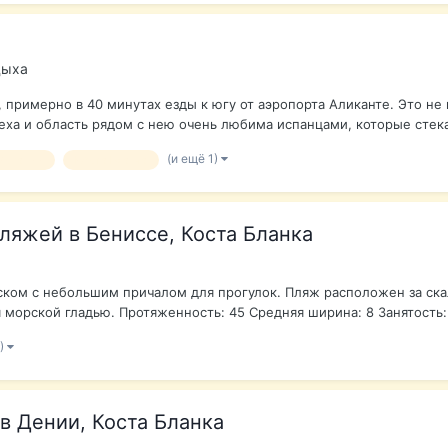
дыха
примерно в 40 минутах езды к югу от аэропорта Аликанте. Это не
еха и область рядом с нею очень любима испанцами, которые стека
(и ещё 1)
Испании
Коста Бланка
ляжей в Бениссе, Коста Бланка
еском с небольшим причалом для прогулок. Пляж расположен за скал
морской гладью. Протяженность: 45 Средняя ширина: 8 Занятость: 
1)
в Дении, Коста Бланка