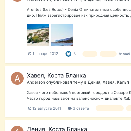
Arentes (Les Rotes) - Denia Отличительные особеннос
дно. Пляж зарегистрирован как природная ценность:
(и ещё
1 января 2012
6
пляж
отдых
Хавея, Коста Бланка
Anderson
опубликовал тему в
Дения, Хавея, Кальп
Хавея - это небольшой портовый городок на Севере К
Часто город называют на валенсийском диалекте Xàbia
12 августа 2011
3 ответа
Коста Бланка
Дения, Коста Бланка