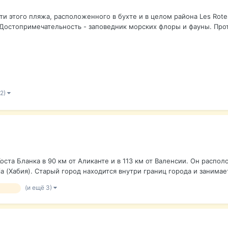
ти этого пляжа, расположенного в бухте и в целом района Les Rote
 Достопримечательность - заповедник морских флоры и фауны. Прот
 2)
оста Бланка в 90 км от Аликанте и в 113 км от Валенсии. Он распо
 (Хабия). Старый город находится внутри границ города и занимает
(и ещё 3)
отдых