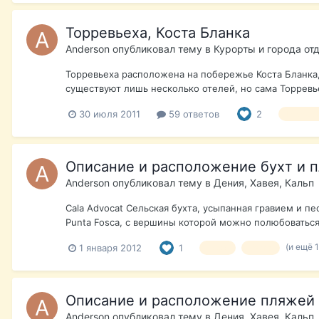
Торревьеха, Коста Бланка
Anderson
опубликовал тему в
Курорты и города от
Торревьеха расположена на побережье Коста Бланка, 
существуют лишь несколько отелей, но сама Торревь
30 июля 2011
59 ответов
2
Города 
Описание и расположение бухт и п
Anderson
опубликовал тему в
Дения, Хавея, Кальп
Cala Advocat Сельская бухта, усыпанная гравием и п
Punta Fosca, с вершины которой можно полюбоваться 
(и ещё 
1 января 2012
1
пляж
бухта
Описание и расположение пляжей 
Anderson
опубликовал тему в
Дения, Хавея, Кальп