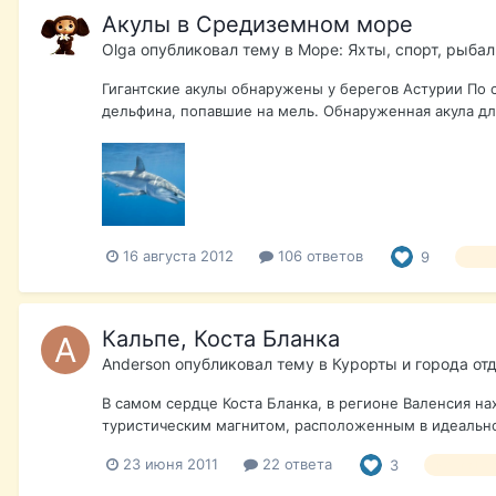
Акулы в Средиземном море
Olga
опубликовал тему в
Море: Яхты, спорт, рыба
Гигантские акулы обнаружены у берегов Астурии По 
дельфина, попавшие на мель. Обнаруженная акула дл
16 августа 2012
106 ответов
9
Пля
Кальпе, Коста Бланка
Anderson
опубликовал тему в
Курорты и города от
В самом сердце Коста Бланка, в регионе Валенсия на
туристическим магнитом, расположенным в идеальном
23 июня 2011
22 ответа
3
Коста Бл