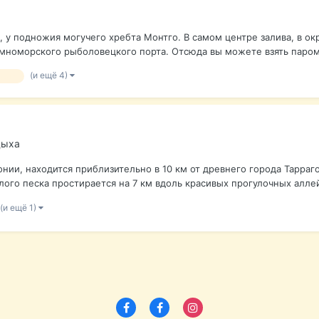
, у подножия могучего хребта Монтго. В самом центре залива, в о
мноморского рыболовецкого порта. Отсюда вы можете взять паром 
(и ещё 4)
тдых
дыха
онии, находится приблизительно в 10 км от древнего города Тарраг
ого песка простирается на 7 км вдоль красивых прогулочных алле
(и ещё 1)