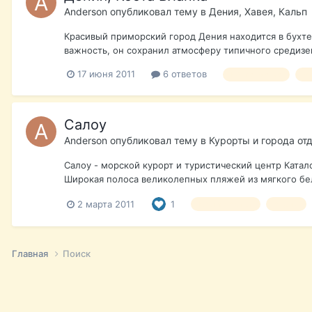
Anderson
опубликовал тему в
Дения, Хавея, Кальп
Красивый приморский город Дения находится в бухте
важность, он сохранил атмосферу типичного средизе
17 июня 2011
6 ответов
Коста Бланка
о
Салоу
Anderson
опубликовал тему в
Курорты и города от
Салоу - морской курорт и туристический центр Катал
Широкая полоса великолепных пляжей из мягкого бел
2 марта 2011
1
Коста Дорада
отдых
Главная
Поиск