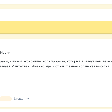
 Нусия
раны, символ экономического прорыва, который в минувшем веке о
минает Манхеттен. Именно здесь стоит главная испанская высотка -
(и ещё 1)
пляж