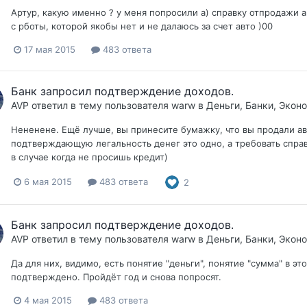
Артур, какую именно ? у меня попросили а) справку отпродажи 
с рботы, которой якобы нет и не далаюсь за счет авто )00
17 мая 2015
483 ответа
Банк запросил подтверждение доходов.
AVP
ответил в тему пользователя
warw
в
Деньги, Банки, Экон
Нененене. Ещё лучше, вы принесите бумажку, что вы продали ав
подтверждающую легальность денег это одно, а требовать справ
в случае когда не просишь кредит)
6 мая 2015
483 ответа
2
Банк запросил подтверждение доходов.
AVP
ответил в тему пользователя
warw
в
Деньги, Банки, Экон
Да для них, видимо, есть понятие "деньги", понятие "сумма" в эт
подтверждено. Пройдёт год и снова попросят.
4 мая 2015
483 ответа