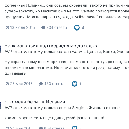
Солнечная Испания... они совсем охренели, такого не припомин
супермаркетах, но масштаб был не тот. Сейчас приходится прове
продукции. Можно нарваться, когда "valido hasta" кончился месяц
13 июля 2015
834 ответа
4
Банк запросил подтверждение доходов.
AVP
ответил в тему пользователя
warw
в
Деньги, Банки, Экон
Ну справку я ему потом прислал, что мало того что директор, т
иннами-синямипечатями. Не впечатлило его ни разу, потому что
доказывать.
25 мая 2015
483 ответа
1
Что меня бесит в Испании
AVP
ответил в тему пользователя
Sergio
в
Жизнь в стране
кроме скорсти есть еще один адский фактор - цена!
24 мая 2015
834 ответа
4