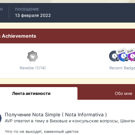
АН
ПОСЕЩЕНИЕ
13 февраля 2022
s Achievements
Rare
Rare
Newbie (1/14)
Recent Badg
Лента активности
Обо мне
Получение Nota Simple ( Nota Informativa )
AVP
ответил в тему в
Визовые и консульские вопросы, Шенге
Что-то не выходит, каменный цветок