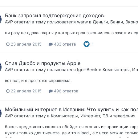
Банк запросил подтверждение доходов.
AVP
ответил в тему пользователя
warw
в
Деньги, Банки, Экон
ни разу не сдавал карты у которых срок закончился. а зачем их с
23 апреля 2015
483 ответа
1
Стив Джобс и продукты Apple
AVP
ответил в тему пользователя
Igor-Benik
в
Компьютеры, Инт
вот вот, и я про тоже спрашивал.
22 апреля 2015
496 ответов
Мобильный интернет в Испании: Что купить и как по
AVP
ответил в тему в
Компьютеры, Интернет, ТВ и телефония
боюсь представить сколько обойдется сгонять из провинции тарра
нужен только для тырнета, да и то в ipad , а с него можно только