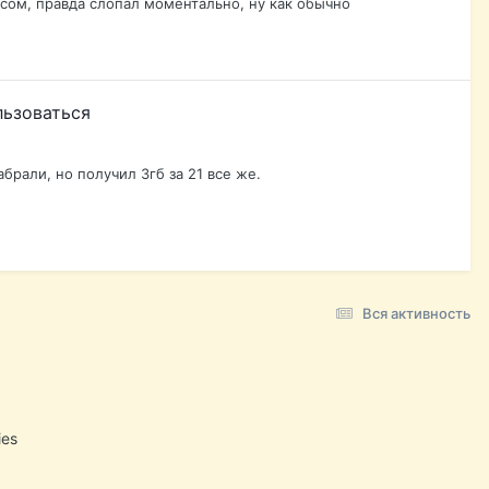
сом, правда слопал моментально, ну как обычно
льзоваться
абрали, но получил 3гб за 21 все же.
Вся активность
ies