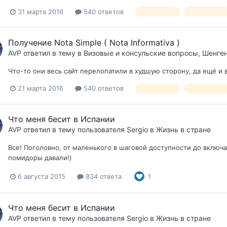
31 марта 2016
540 ответов
Nota Simple
Нота симпле
Получение Nota Simple ( Nota Informativa )
AVP
ответил в тему в
Визовые и консульские вопросы, Шенге
Что-то они весь сайт перелопатили в худшую сторону, да ещё и в
21 марта 2016
540 ответов
Nota Simple
Нота симпле
Что меня бесит в Испании
AVP
ответил в тему пользователя
Sergio
в
Жизнь в стране
Все! Поголовно, от маленького в шаговой доступности до включая 
помидоры давали!)
6 августа 2015
834 ответа
1
Что меня бесит в Испании
AVP
ответил в тему пользователя
Sergio
в
Жизнь в стране