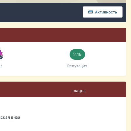
Активность
2.1k
es
Репутация
Images
нская виза