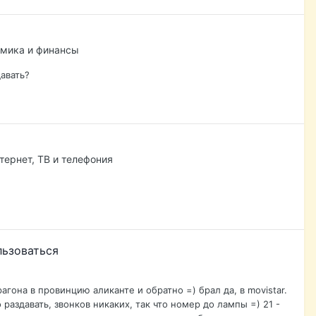
омика и финансы
давать?
ернет, ТВ и телефония
льзоваться
гона в провинцию аликанте и обратно =) брал да, в movistar.
 раздавать, звонков никаких, так что номер до лампы =) 21 -