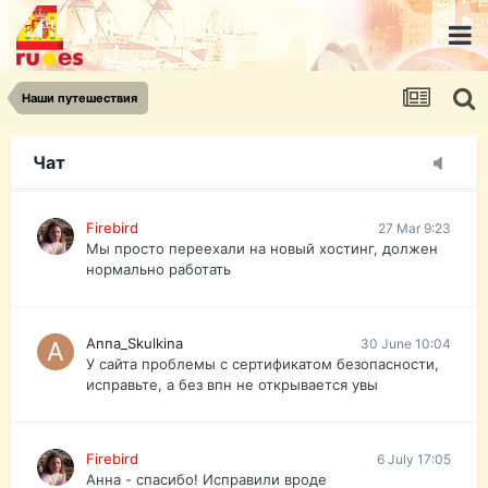
urist.dokument@gmail.com
https://pasport-ua.com/
Телеграмм @uristpassua
Наши путешествия
Firebird
27 Mar 9:23
Друзья - из России без VPN сайт и форум
открываются?
Чат
Firebird
27 Mar 9:23
Мы просто переехали на новый хостинг, должен
нормально работать
Anna_Skulkina
30 June 10:04
У сайта проблемы с сертификатом безопасности,
исправьте, а без впн не открывается увы
Firebird
6 July 17:05
Анна - спасибо! Исправили вроде