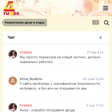
urist.dokument@gmail.com
https://pasport-ua.com/
Телеграмм @uristpassua
Развлечения, досуг и отдых
Firebird
27 Mar 9:23
Друзья - из России без VPN сайт и форум
открываются?
Чат
Firebird
27 Mar 9:23
Мы просто переехали на новый хостинг, должен
нормально работать
Anna_Skulkina
30 June 10:04
У сайта проблемы с сертификатом безопасности,
исправьте, а без впн не открывается увы
Firebird
6 July 17:05
Анна - спасибо! Исправили вроде