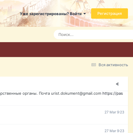
ь справится даже ребенок. Быстрое оформление договора с
Регистрация
Уже зарегистрированы? Войти
Today 3:21
Today 3:24
Today 3:28
Вся активность
15 Mar 16:47
ажданина Украины, id-карта, свидетельство о рождении,
менты. Обмен, восстановление, после утери, первое
рственные органы. Почта urist.dokument@gmail.com
https://pas
27 Mar 9:23
27 Mar 9:23