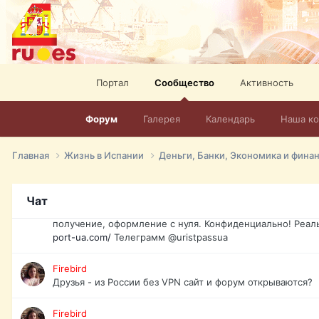
спорт, HD. + Огромная видеотека + 10.000 фильмов и ро
сайта. Наш сайт:
http://mir-tv.club/television-in-spain.html
David16
Книги
Портал
Сообщество
Активность
David16
@David16
Форум
Галерея
Календарь
Наша к
David16
Подскажите пожалуйста, как удалить свой аккаунт из это
Главная
Жизнь в Испании
Деньги, Банки, Экономика и фина
Юрист юа
Если Вы попали в трудную ситуацию и возникла необхо
Чат
загранпаспорт, идентификационный код инн, гражданств
получение, оформление с нуля. Конфиденциально! Реал
port-ua.com/
Телеграмм @uristpassua
Firebird
Друзья - из России без VPN сайт и форум открываются?
Firebird