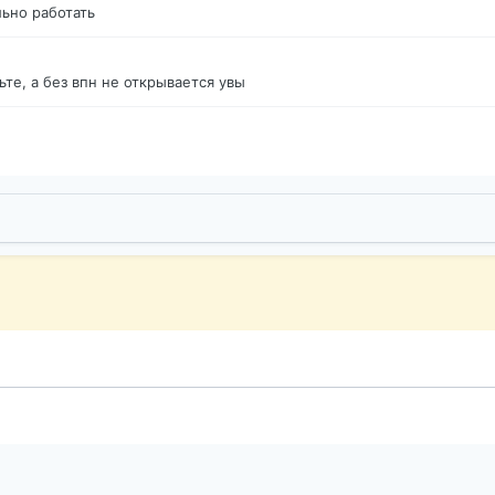
ьно работать
те, а без впн не открывается увы