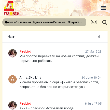
urist.dokument@gmail.com
https://pasport-ua.com/
Телеграмм @uristpassua
Доска объявлений Недвижимость Испании - Покупка недвижимости
Firebird
27 Mar 9:23
Друзья - из России без VPN сайт и форум
открываются?
Чат
Firebird
27 Mar 9:23
Мы просто переехали на новый хостинг, должен
нормально работать
Anna_Skulkina
30 June 10:04
У сайта проблемы с сертификатом безопасности,
исправьте, а без впн не открывается увы
Firebird
6 July 17:05
Анна - спасибо! Исправили вроде