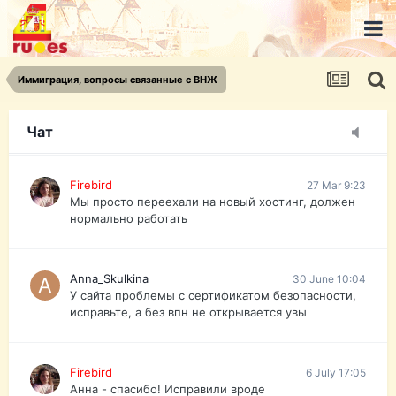
urist.dokument@gmail.com
https://pasport-ua.com/
Телеграмм @uristpassua
Иммиграция, вопросы связанные с ВНЖ
Firebird
27 Mar 9:23
Друзья - из России без VPN сайт и форум
открываются?
Чат
Firebird
27 Mar 9:23
Мы просто переехали на новый хостинг, должен
нормально работать
Anna_Skulkina
30 June 10:04
У сайта проблемы с сертификатом безопасности,
исправьте, а без впн не открывается увы
Firebird
6 July 17:05
Анна - спасибо! Исправили вроде