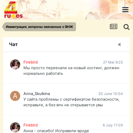
urist.dokument@gmail.com
https://pasport-ua.com/
Телеграмм @uristpassua
Иммиграция, вопросы связанные с ВНЖ
Firebird
27 Mar 9:23
Друзья - из России без VPN сайт и форум
открываются?
Чат
Firebird
27 Mar 9:23
Мы просто переехали на новый хостинг, должен
нормально работать
Anna_Skulkina
30 June 10:04
У сайта проблемы с сертификатом безопасности,
исправьте, а без впн не открывается увы
Firebird
6 July 17:05
Анна - спасибо! Исправили вроде