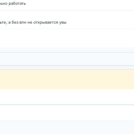
ьно работать
те, а без впн не открывается увы