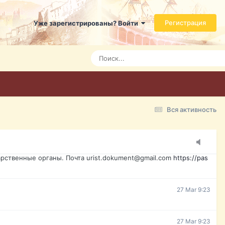
ь справится даже ребенок. Быстрое оформление договора с
Регистрация
Уже зарегистрированы? Войти
Today 3:21
Today 3:24
Today 3:28
Вся активность
15 Mar 16:47
ажданина Украины, id-карта, свидетельство о рождении,
менты. Обмен, восстановление, после утери, первое
рственные органы. Почта urist.dokument@gmail.com
https://pas
27 Mar 9:23
27 Mar 9:23