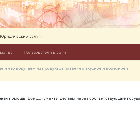
ликов. Абонемент на 4 тв всего 12,5 Евро в месяц! Легко настроит
Тел: +972-526-384-339
Юридические услуги
оманда
Пользователи в сети
го форума?т из э
де и что покупаем из продуктов питания и вкусное и полезное ?
димость в оформлении документов, то мы поможем Вам! Паспорт гр
о Украины, вид на жительство, права и другие сопутствующие доку
ьная помощь! Все документы делаем через соответствующие госуда