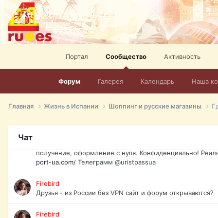
спорт, HD. + Огромная видеотека + 10.000 фильмов и ро
сайта. Наш сайт:
http://mir-tv.club/television-in-spain.html
David16
Книги
Портал
Сообщество
Активность
David16
@David16
Форум
Галерея
Календарь
Наша к
David16
Подскажите пожалуйста, как удалить свой аккаунт из это
Главная
Жизнь в Испании
Шоппинг и русские магазины
Г
Юрист юа
Если Вы попали в трудную ситуацию и возникла необхо
Чат
загранпаспорт, идентификационный код инн, гражданств
получение, оформление с нуля. Конфиденциально! Реал
port-ua.com/
Телеграмм @uristpassua
Firebird
Друзья - из России без VPN сайт и форум открываются?
Firebird