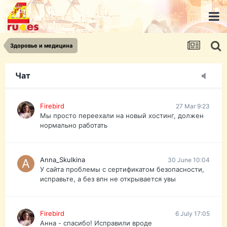
urist.dokument@gmail.com
https://pasport-ua.com/
Телеграмм @uristpassua
Здоровье и медицина
Firebird
27 Mar 9:23
Друзья - из России без VPN сайт и форум
открываются?
Чат
Firebird
27 Mar 9:23
Мы просто переехали на новый хостинг, должен
нормально работать
Anna_Skulkina
30 June 10:04
У сайта проблемы с сертификатом безопасности,
исправьте, а без впн не открывается увы
Firebird
6 July 17:05
Анна - спасибо! Исправили вроде